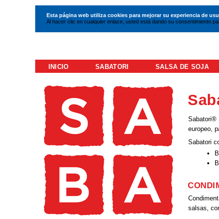
Esta página web utiliza cookies para mejorar su experiencia de usu
Al hacer clic en cualquier enlace, usted está dando su consentimiento par
INICIO
SABATORI
SALSA DE SOJA
Sab
Sabatori® 
europeo, p
Sabatori 
B
B
CONDI
Condimenta
salsas, co