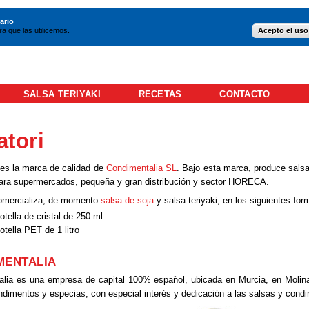
ario
a que las utilicemos.
Acepto el uso
SALSA TERIYAKI
RECETAS
CONTACTO
atori
es la marca de calidad de
Condimentalia SL
. Bajo esta marca, produce sals
ara supermercados, pequeña y gran distribución y sector HORECA.
comercializa, de momento
salsa de soja
y salsa teriyaki, en los siguientes for
otella de cristal de 250 ml
otella PET de 1 litro
MENTALIA
lia es una empresa de capital 100% español, ubicada en Murcia, en Molina
ndimentos y especias, con especial interés y dedicación a las salsas y cond