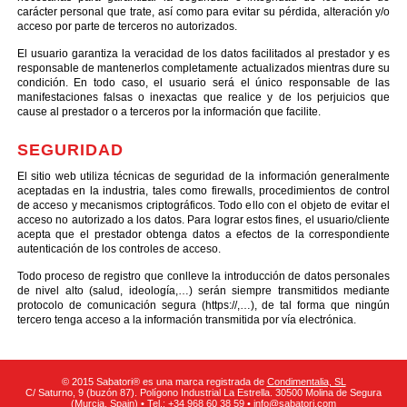
carácter personal que trate, así como para evitar su pérdida, alteración y/o
acceso por parte de terceros no autorizados.
El usuario garantiza la veracidad de los datos facilitados al prestador y es
responsable de mantenerlos completamente actualizados mientras dure su
condición. En todo caso, el usuario será el único responsable de las
manifestaciones falsas o inexactas que realice y de los perjuicios que
cause al prestador o a terceros por la información que facilite.
SEGURIDAD
El sitio web utiliza técnicas de seguridad de la información generalmente
aceptadas en la industria, tales como firewalls, procedimientos de control
de acceso y mecanismos criptográficos. Todo ello con el objeto de evitar el
acceso no autorizado a los datos. Para lograr estos fines, el usuario/cliente
acepta que el prestador obtenga datos a efectos de la correspondiente
autenticación de los controles de acceso.
Todo proceso de registro que conlleve la introducción de datos personales
de nivel alto (salud, ideología,…) serán siempre transmitidos mediante
protocolo de comunicación segura (https://,…), de tal forma que ningún
tercero tenga acceso a la información transmitida por vía electrónica.
© 2015 Sabatori® es una marca registrada de
Condimentalia, SL
C/ Saturno, 9 (buzón 87). Polígono Industrial La Estrella. 30500 Molina de Segura
(Murcia, Spain) • Tel.: +34 968 60 38 59 •
info@sabatori.com