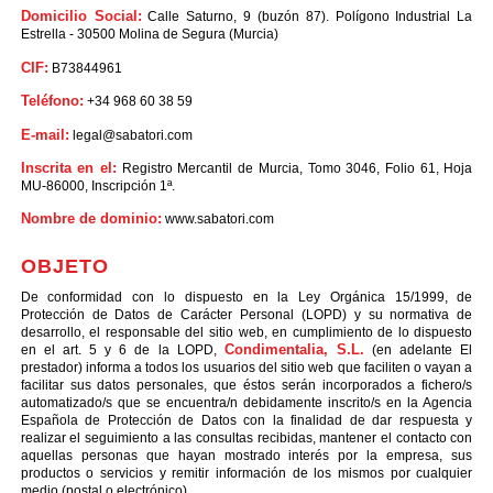
Domicilio Social:
Calle Saturno, 9 (buzón 87). Polígono Industrial La
Estrella - 30500 Molina de Segura (Murcia)
CIF:
B73844961
Teléfono:
+34 968 60 38 59
E-mail:
legal@sabatori.com
Inscrita en el:
Registro Mercantil de Murcia, Tomo 3046, Folio 61, Hoja
MU-86000, Inscripción 1ª.
Nombre de dominio:
www.sabatori.com
OBJETO
De conformidad con lo dispuesto en la Ley Orgánica 15/1999, de
Protección de Datos de Carácter Personal (LOPD) y su normativa de
desarrollo, el responsable del sitio web, en cumplimiento de lo dispuesto
Condimentalia, S.L.
en el art. 5 y 6 de la LOPD,
(en adelante El
prestador) informa a todos los usuarios del sitio web que faciliten o vayan a
facilitar sus datos personales, que éstos serán incorporados a fichero/s
automatizado/s que se encuentra/n debidamente inscrito/s en la Agencia
Española de Protección de Datos con la finalidad de dar respuesta y
realizar el seguimiento a las consultas recibidas, mantener el contacto con
aquellas personas que hayan mostrado interés por la empresa, sus
productos o servicios y remitir información de los mismos por cualquier
medio (postal o electrónico).