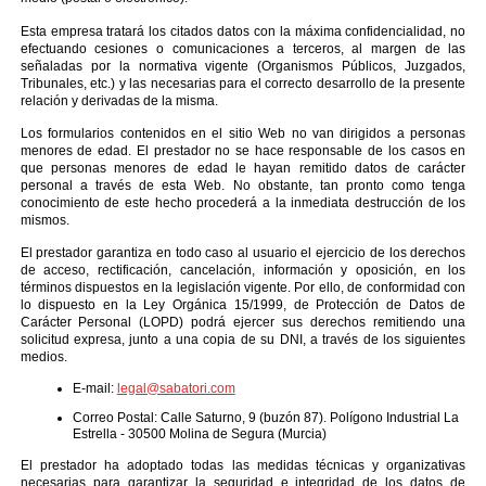
Esta empresa tratará los citados datos con la máxima confidencialidad, no
efectuando cesiones o comunicaciones a terceros, al margen de las
señaladas por la normativa vigente (Organismos Públicos, Juzgados,
Tribunales, etc.) y las necesarias para el correcto desarrollo de la presente
relación y derivadas de la misma.
Los formularios contenidos en el sitio Web no van dirigidos a personas
menores de edad. El prestador no se hace responsable de los casos en
que personas menores de edad le hayan remitido datos de carácter
personal a través de esta Web. No obstante, tan pronto como tenga
conocimiento de este hecho procederá a la inmediata destrucción de los
mismos.
El prestador garantiza en todo caso al usuario el ejercicio de los derechos
de acceso, rectificación, cancelación, información y oposición, en los
términos dispuestos en la legislación vigente. Por ello, de conformidad con
lo dispuesto en la Ley Orgánica 15/1999, de Protección de Datos de
Carácter Personal (LOPD) podrá ejercer sus derechos remitiendo una
solicitud expresa, junto a una copia de su DNI, a través de los siguientes
medios.
E-mail:
legal@sabatori.com
Correo Postal: Calle Saturno, 9 (buzón 87). Polígono Industrial La
Estrella - 30500 Molina de Segura (Murcia)
El prestador ha adoptado todas las medidas técnicas y organizativas
necesarias para garantizar la seguridad e integridad de los datos de